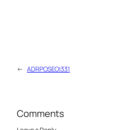
←
ADRPOSEOI331
Comments
Leave a Reply