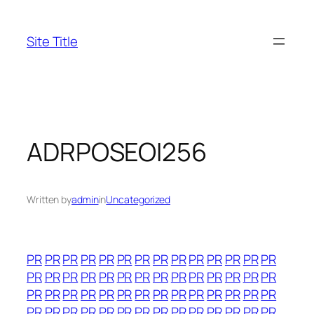
Skip
to
Site Title
content
ADRPOSEOI256
Written by
admin
in
Uncategorized
PR
PR
PR
PR
PR
PR
PR
PR
PR
PR
PR
PR
PR
PR
PR
PR
PR
PR
PR
PR
PR
PR
PR
PR
PR
PR
PR
PR
PR
PR
PR
PR
PR
PR
PR
PR
PR
PR
PR
PR
PR
PR
PR
PR
PR
PR
PR
PR
PR
PR
PR
PR
PR
PR
PR
PR