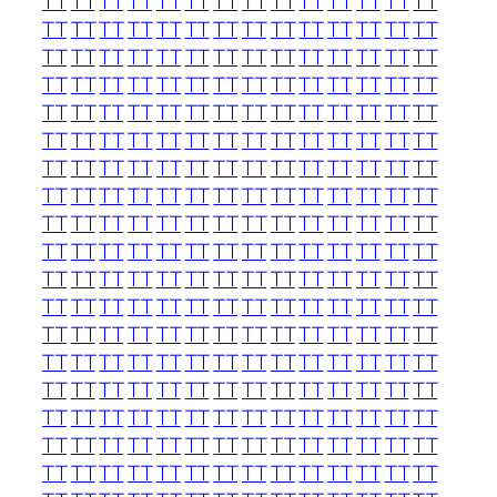
TT
TT
TT
TT
TT
TT
TT
TT
TT
TT
TT
TT
TT
TT
TT
TT
TT
TT
TT
TT
TT
TT
TT
TT
TT
TT
TT
TT
TT
TT
TT
TT
TT
TT
TT
TT
TT
TT
TT
TT
TT
TT
TT
TT
TT
TT
TT
TT
TT
TT
TT
TT
TT
TT
TT
TT
TT
TT
TT
TT
TT
TT
TT
TT
TT
TT
TT
TT
TT
TT
TT
TT
TT
TT
TT
TT
TT
TT
TT
TT
TT
TT
TT
TT
TT
TT
TT
TT
TT
TT
TT
TT
TT
TT
TT
TT
TT
TT
TT
TT
TT
TT
TT
TT
TT
TT
TT
TT
TT
TT
TT
TT
TT
TT
TT
TT
TT
TT
TT
TT
TT
TT
TT
TT
TT
TT
TT
TT
TT
TT
TT
TT
TT
TT
TT
TT
TT
TT
TT
TT
TT
TT
TT
TT
TT
TT
TT
TT
TT
TT
TT
TT
TT
TT
TT
TT
TT
TT
TT
TT
TT
TT
TT
TT
TT
TT
TT
TT
TT
TT
TT
TT
TT
TT
TT
TT
TT
TT
TT
TT
TT
TT
TT
TT
TT
TT
TT
TT
TT
TT
TT
TT
TT
TT
TT
TT
TT
TT
TT
TT
TT
TT
TT
TT
TT
TT
TT
TT
TT
TT
TT
TT
TT
TT
TT
TT
TT
TT
TT
TT
TT
TT
TT
TT
TT
TT
TT
TT
TT
TT
TT
TT
TT
TT
TT
TT
TT
TT
TT
TT
TT
TT
TT
TT
TT
TT
TT
TT
TT
TT
TT
TT