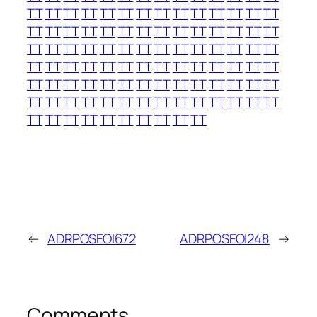
TT
TT
TT
TT
TT
TT
TT
TT
TT
TT
TT
TT
TT
TT
TT
TT
TT
TT
TT
TT
TT
TT
TT
TT
TT
TT
TT
TT
TT
TT
TT
TT
TT
TT
TT
TT
TT
TT
TT
TT
TT
TT
TT
TT
TT
TT
TT
TT
TT
TT
TT
TT
TT
TT
TT
TT
TT
TT
TT
TT
TT
TT
TT
TT
TT
TT
TT
TT
TT
TT
TT
TT
TT
TT
TT
TT
TT
TT
TT
TT
TT
TT
TT
TT
TT
TT
TT
TT
TT
TT
TT
TT
TT
TT
←
ADRPOSEOI672
ADRPOSEOI248
→
Comments