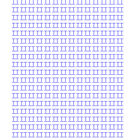
TT
TT
TT
TT
TT
TT
TT
TT
TT
TT
TT
TT
TT
TT
TT
TT
TT
TT
TT
TT
TT
TT
TT
TT
TT
TT
TT
TT
TT
TT
TT
TT
TT
TT
TT
TT
TT
TT
TT
TT
TT
TT
TT
TT
TT
TT
TT
TT
TT
TT
TT
TT
TT
TT
TT
TT
TT
TT
TT
TT
TT
TT
TT
TT
TT
TT
TT
TT
TT
TT
TT
TT
TT
TT
TT
TT
TT
TT
TT
TT
TT
TT
TT
TT
TT
TT
TT
TT
TT
TT
TT
TT
TT
TT
TT
TT
TT
TT
TT
TT
TT
TT
TT
TT
TT
TT
TT
TT
TT
TT
TT
TT
TT
TT
TT
TT
TT
TT
TT
TT
TT
TT
TT
TT
TT
TT
TT
TT
TT
TT
TT
TT
TT
TT
TT
TT
TT
TT
TT
TT
TT
TT
TT
TT
TT
TT
TT
TT
TT
TT
TT
TT
TT
TT
TT
TT
TT
TT
TT
TT
TT
TT
TT
TT
TT
TT
TT
TT
TT
TT
TT
TT
TT
TT
TT
TT
TT
TT
TT
TT
TT
TT
TT
TT
TT
TT
TT
TT
TT
TT
TT
TT
TT
TT
TT
TT
TT
TT
TT
TT
TT
TT
TT
TT
TT
TT
TT
TT
TT
TT
TT
TT
TT
TT
TT
TT
TT
TT
TT
TT
TT
TT
TT
TT
TT
TT
TT
TT
TT
TT
TT
TT
TT
TT
TT
TT
TT
TT
TT
TT
TT
TT
TT
TT
TT
TT
TT
TT
TT
TT
TT
TT