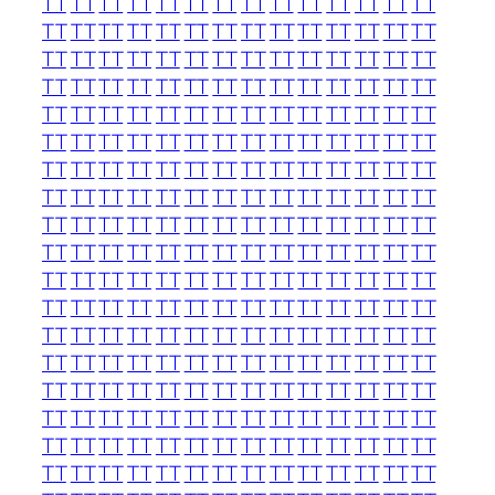
TT
TT
TT
TT
TT
TT
TT
TT
TT
TT
TT
TT
TT
TT
TT
TT
TT
TT
TT
TT
TT
TT
TT
TT
TT
TT
TT
TT
TT
TT
TT
TT
TT
TT
TT
TT
TT
TT
TT
TT
TT
TT
TT
TT
TT
TT
TT
TT
TT
TT
TT
TT
TT
TT
TT
TT
TT
TT
TT
TT
TT
TT
TT
TT
TT
TT
TT
TT
TT
TT
TT
TT
TT
TT
TT
TT
TT
TT
TT
TT
TT
TT
TT
TT
TT
TT
TT
TT
TT
TT
TT
TT
TT
TT
TT
TT
TT
TT
TT
TT
TT
TT
TT
TT
TT
TT
TT
TT
TT
TT
TT
TT
TT
TT
TT
TT
TT
TT
TT
TT
TT
TT
TT
TT
TT
TT
TT
TT
TT
TT
TT
TT
TT
TT
TT
TT
TT
TT
TT
TT
TT
TT
TT
TT
TT
TT
TT
TT
TT
TT
TT
TT
TT
TT
TT
TT
TT
TT
TT
TT
TT
TT
TT
TT
TT
TT
TT
TT
TT
TT
TT
TT
TT
TT
TT
TT
TT
TT
TT
TT
TT
TT
TT
TT
TT
TT
TT
TT
TT
TT
TT
TT
TT
TT
TT
TT
TT
TT
TT
TT
TT
TT
TT
TT
TT
TT
TT
TT
TT
TT
TT
TT
TT
TT
TT
TT
TT
TT
TT
TT
TT
TT
TT
TT
TT
TT
TT
TT
TT
TT
TT
TT
TT
TT
TT
TT
TT
TT
TT
TT
TT
TT
TT
TT
TT
TT
TT
TT
TT
TT
TT
TT