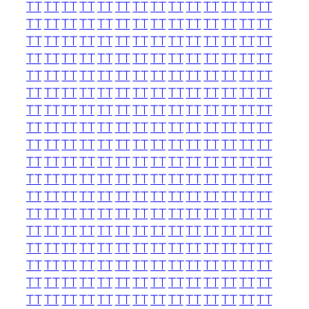
TT
TT
TT
TT
TT
TT
TT
TT
TT
TT
TT
TT
TT
TT
TT
TT
TT
TT
TT
TT
TT
TT
TT
TT
TT
TT
TT
TT
TT
TT
TT
TT
TT
TT
TT
TT
TT
TT
TT
TT
TT
TT
TT
TT
TT
TT
TT
TT
TT
TT
TT
TT
TT
TT
TT
TT
TT
TT
TT
TT
TT
TT
TT
TT
TT
TT
TT
TT
TT
TT
TT
TT
TT
TT
TT
TT
TT
TT
TT
TT
TT
TT
TT
TT
TT
TT
TT
TT
TT
TT
TT
TT
TT
TT
TT
TT
TT
TT
TT
TT
TT
TT
TT
TT
TT
TT
TT
TT
TT
TT
TT
TT
TT
TT
TT
TT
TT
TT
TT
TT
TT
TT
TT
TT
TT
TT
TT
TT
TT
TT
TT
TT
TT
TT
TT
TT
TT
TT
TT
TT
TT
TT
TT
TT
TT
TT
TT
TT
TT
TT
TT
TT
TT
TT
TT
TT
TT
TT
TT
TT
TT
TT
TT
TT
TT
TT
TT
TT
TT
TT
TT
TT
TT
TT
TT
TT
TT
TT
TT
TT
TT
TT
TT
TT
TT
TT
TT
TT
TT
TT
TT
TT
TT
TT
TT
TT
TT
TT
TT
TT
TT
TT
TT
TT
TT
TT
TT
TT
TT
TT
TT
TT
TT
TT
TT
TT
TT
TT
TT
TT
TT
TT
TT
TT
TT
TT
TT
TT
TT
TT
TT
TT
TT
TT
TT
TT
TT
TT
TT
TT
TT
TT
TT
TT
TT
TT
TT
TT
TT
TT
TT
TT