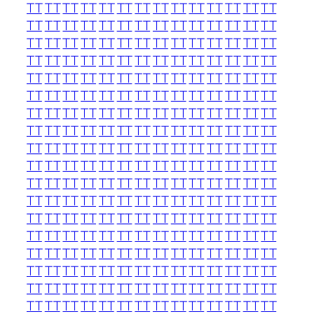
TT
TT
TT
TT
TT
TT
TT
TT
TT
TT
TT
TT
TT
TT
TT
TT
TT
TT
TT
TT
TT
TT
TT
TT
TT
TT
TT
TT
TT
TT
TT
TT
TT
TT
TT
TT
TT
TT
TT
TT
TT
TT
TT
TT
TT
TT
TT
TT
TT
TT
TT
TT
TT
TT
TT
TT
TT
TT
TT
TT
TT
TT
TT
TT
TT
TT
TT
TT
TT
TT
TT
TT
TT
TT
TT
TT
TT
TT
TT
TT
TT
TT
TT
TT
TT
TT
TT
TT
TT
TT
TT
TT
TT
TT
TT
TT
TT
TT
TT
TT
TT
TT
TT
TT
TT
TT
TT
TT
TT
TT
TT
TT
TT
TT
TT
TT
TT
TT
TT
TT
TT
TT
TT
TT
TT
TT
TT
TT
TT
TT
TT
TT
TT
TT
TT
TT
TT
TT
TT
TT
TT
TT
TT
TT
TT
TT
TT
TT
TT
TT
TT
TT
TT
TT
TT
TT
TT
TT
TT
TT
TT
TT
TT
TT
TT
TT
TT
TT
TT
TT
TT
TT
TT
TT
TT
TT
TT
TT
TT
TT
TT
TT
TT
TT
TT
TT
TT
TT
TT
TT
TT
TT
TT
TT
TT
TT
TT
TT
TT
TT
TT
TT
TT
TT
TT
TT
TT
TT
TT
TT
TT
TT
TT
TT
TT
TT
TT
TT
TT
TT
TT
TT
TT
TT
TT
TT
TT
TT
TT
TT
TT
TT
TT
TT
TT
TT
TT
TT
TT
TT
TT
TT
TT
TT
TT
TT
TT
TT
TT
TT
TT
TT