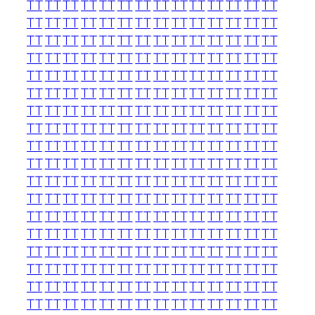
TT
TT
TT
TT
TT
TT
TT
TT
TT
TT
TT
TT
TT
TT
TT
TT
TT
TT
TT
TT
TT
TT
TT
TT
TT
TT
TT
TT
TT
TT
TT
TT
TT
TT
TT
TT
TT
TT
TT
TT
TT
TT
TT
TT
TT
TT
TT
TT
TT
TT
TT
TT
TT
TT
TT
TT
TT
TT
TT
TT
TT
TT
TT
TT
TT
TT
TT
TT
TT
TT
TT
TT
TT
TT
TT
TT
TT
TT
TT
TT
TT
TT
TT
TT
TT
TT
TT
TT
TT
TT
TT
TT
TT
TT
TT
TT
TT
TT
TT
TT
TT
TT
TT
TT
TT
TT
TT
TT
TT
TT
TT
TT
TT
TT
TT
TT
TT
TT
TT
TT
TT
TT
TT
TT
TT
TT
TT
TT
TT
TT
TT
TT
TT
TT
TT
TT
TT
TT
TT
TT
TT
TT
TT
TT
TT
TT
TT
TT
TT
TT
TT
TT
TT
TT
TT
TT
TT
TT
TT
TT
TT
TT
TT
TT
TT
TT
TT
TT
TT
TT
TT
TT
TT
TT
TT
TT
TT
TT
TT
TT
TT
TT
TT
TT
TT
TT
TT
TT
TT
TT
TT
TT
TT
TT
TT
TT
TT
TT
TT
TT
TT
TT
TT
TT
TT
TT
TT
TT
TT
TT
TT
TT
TT
TT
TT
TT
TT
TT
TT
TT
TT
TT
TT
TT
TT
TT
TT
TT
TT
TT
TT
TT
TT
TT
TT
TT
TT
TT
TT
TT
TT
TT
TT
TT
TT
TT
TT
TT
TT
TT
TT
TT