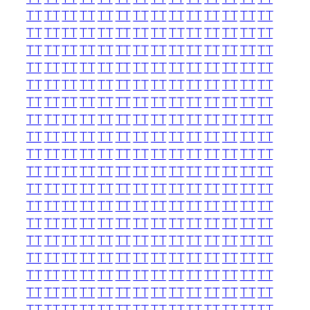
TT
TT
TT
TT
TT
TT
TT
TT
TT
TT
TT
TT
TT
TT
TT
TT
TT
TT
TT
TT
TT
TT
TT
TT
TT
TT
TT
TT
TT
TT
TT
TT
TT
TT
TT
TT
TT
TT
TT
TT
TT
TT
TT
TT
TT
TT
TT
TT
TT
TT
TT
TT
TT
TT
TT
TT
TT
TT
TT
TT
TT
TT
TT
TT
TT
TT
TT
TT
TT
TT
TT
TT
TT
TT
TT
TT
TT
TT
TT
TT
TT
TT
TT
TT
TT
TT
TT
TT
TT
TT
TT
TT
TT
TT
TT
TT
TT
TT
TT
TT
TT
TT
TT
TT
TT
TT
TT
TT
TT
TT
TT
TT
TT
TT
TT
TT
TT
TT
TT
TT
TT
TT
TT
TT
TT
TT
TT
TT
TT
TT
TT
TT
TT
TT
TT
TT
TT
TT
TT
TT
TT
TT
TT
TT
TT
TT
TT
TT
TT
TT
TT
TT
TT
TT
TT
TT
TT
TT
TT
TT
TT
TT
TT
TT
TT
TT
TT
TT
TT
TT
TT
TT
TT
TT
TT
TT
TT
TT
TT
TT
TT
TT
TT
TT
TT
TT
TT
TT
TT
TT
TT
TT
TT
TT
TT
TT
TT
TT
TT
TT
TT
TT
TT
TT
TT
TT
TT
TT
TT
TT
TT
TT
TT
TT
TT
TT
TT
TT
TT
TT
TT
TT
TT
TT
TT
TT
TT
TT
TT
TT
TT
TT
TT
TT
TT
TT
TT
TT
TT
TT
TT
TT
TT
TT
TT
TT
TT
TT
TT
TT
TT
TT