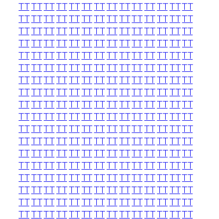
TT
TT
TT
TT
TT
TT
TT
TT
TT
TT
TT
TT
TT
TT
TT
TT
TT
TT
TT
TT
TT
TT
TT
TT
TT
TT
TT
TT
TT
TT
TT
TT
TT
TT
TT
TT
TT
TT
TT
TT
TT
TT
TT
TT
TT
TT
TT
TT
TT
TT
TT
TT
TT
TT
TT
TT
TT
TT
TT
TT
TT
TT
TT
TT
TT
TT
TT
TT
TT
TT
TT
TT
TT
TT
TT
TT
TT
TT
TT
TT
TT
TT
TT
TT
TT
TT
TT
TT
TT
TT
TT
TT
TT
TT
TT
TT
TT
TT
TT
TT
TT
TT
TT
TT
TT
TT
TT
TT
TT
TT
TT
TT
TT
TT
TT
TT
TT
TT
TT
TT
TT
TT
TT
TT
TT
TT
TT
TT
TT
TT
TT
TT
TT
TT
TT
TT
TT
TT
TT
TT
TT
TT
TT
TT
TT
TT
TT
TT
TT
TT
TT
TT
TT
TT
TT
TT
TT
TT
TT
TT
TT
TT
TT
TT
TT
TT
TT
TT
TT
TT
TT
TT
TT
TT
TT
TT
TT
TT
TT
TT
TT
TT
TT
TT
TT
TT
TT
TT
TT
TT
TT
TT
TT
TT
TT
TT
TT
TT
TT
TT
TT
TT
TT
TT
TT
TT
TT
TT
TT
TT
TT
TT
TT
TT
TT
TT
TT
TT
TT
TT
TT
TT
TT
TT
TT
TT
TT
TT
TT
TT
TT
TT
TT
TT
TT
TT
TT
TT
TT
TT
TT
TT
TT
TT
TT
TT
TT
TT
TT
TT
TT
TT