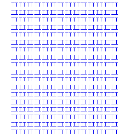
TT
TT
TT
TT
TT
TT
TT
TT
TT
TT
TT
TT
TT
TT
TT
TT
TT
TT
TT
TT
TT
TT
TT
TT
TT
TT
TT
TT
TT
TT
TT
TT
TT
TT
TT
TT
TT
TT
TT
TT
TT
TT
TT
TT
TT
TT
TT
TT
TT
TT
TT
TT
TT
TT
TT
TT
TT
TT
TT
TT
TT
TT
TT
TT
TT
TT
TT
TT
TT
TT
TT
TT
TT
TT
TT
TT
TT
TT
TT
TT
TT
TT
TT
TT
TT
TT
TT
TT
TT
TT
TT
TT
TT
TT
TT
TT
TT
TT
TT
TT
TT
TT
TT
TT
TT
TT
TT
TT
TT
TT
TT
TT
TT
TT
TT
TT
TT
TT
TT
TT
TT
TT
TT
TT
TT
TT
TT
TT
TT
TT
TT
TT
TT
TT
TT
TT
TT
TT
TT
TT
TT
TT
TT
TT
TT
TT
TT
TT
TT
TT
TT
TT
TT
TT
TT
TT
TT
TT
TT
TT
TT
TT
TT
TT
TT
TT
TT
TT
TT
TT
TT
TT
TT
TT
TT
TT
TT
TT
TT
TT
TT
TT
TT
TT
TT
TT
TT
TT
TT
TT
TT
TT
TT
TT
TT
TT
TT
TT
TT
TT
TT
TT
TT
TT
TT
TT
TT
TT
TT
TT
TT
TT
TT
TT
TT
TT
TT
TT
TT
TT
TT
TT
TT
TT
TT
TT
TT
TT
TT
TT
TT
TT
TT
TT
TT
TT
TT
TT
TT
TT
TT
TT
TT
TT
TT
TT
TT
TT
TT
TT
TT
TT