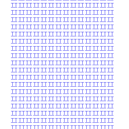
TT
TT
TT
TT
TT
TT
TT
TT
TT
TT
TT
TT
TT
TT
TT
TT
TT
TT
TT
TT
TT
TT
TT
TT
TT
TT
TT
TT
TT
TT
TT
TT
TT
TT
TT
TT
TT
TT
TT
TT
TT
TT
TT
TT
TT
TT
TT
TT
TT
TT
TT
TT
TT
TT
TT
TT
TT
TT
TT
TT
TT
TT
TT
TT
TT
TT
TT
TT
TT
TT
TT
TT
TT
TT
TT
TT
TT
TT
TT
TT
TT
TT
TT
TT
TT
TT
TT
TT
TT
TT
TT
TT
TT
TT
TT
TT
TT
TT
TT
TT
TT
TT
TT
TT
TT
TT
TT
TT
TT
TT
TT
TT
TT
TT
TT
TT
TT
TT
TT
TT
TT
TT
TT
TT
TT
TT
TT
TT
TT
TT
TT
TT
TT
TT
TT
TT
TT
TT
TT
TT
TT
TT
TT
TT
TT
TT
TT
TT
TT
TT
TT
TT
TT
TT
TT
TT
TT
TT
TT
TT
TT
TT
TT
TT
TT
TT
TT
TT
TT
TT
TT
TT
TT
TT
TT
TT
TT
TT
TT
TT
TT
TT
TT
TT
TT
TT
TT
TT
TT
TT
TT
TT
TT
TT
TT
TT
TT
TT
TT
TT
TT
TT
TT
TT
TT
TT
TT
TT
TT
TT
TT
TT
TT
TT
TT
TT
TT
TT
TT
TT
TT
TT
TT
TT
TT
TT
TT
TT
TT
TT
TT
TT
TT
TT
TT
TT
TT
TT
TT
TT
TT
TT
TT
TT
TT
TT
TT
TT
TT
TT
TT
TT